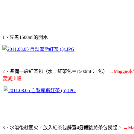
1、先煮1500ml的開水
2、準備一袋紅茶包（水：紅茶包＝1500ml：1包）
→Maggie
要減少喔！
3、水滾後就關火，放入紅茶包靜置
4分鐘
後將茶包撈起。
→M