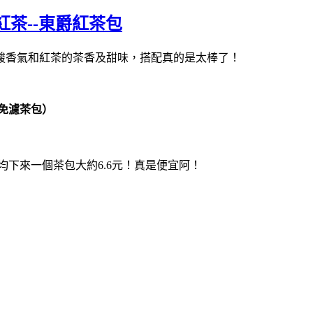
紅茶--東爵紅茶包
微酸香氣和紅茶的茶香及甜味，搭配真的是太棒了！
商用免濾茶包）
均下來一個茶包大約6.6元！真是便宜阿！