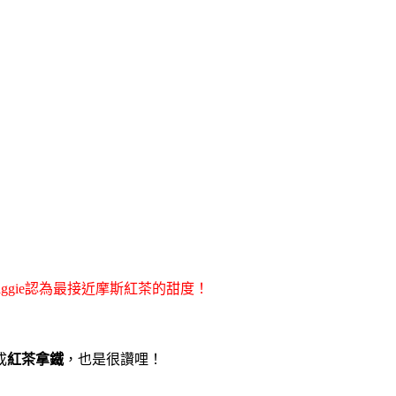
ggie認為最接近摩斯紅茶的甜度！
成
紅茶拿鐵
，也是很讚哩！