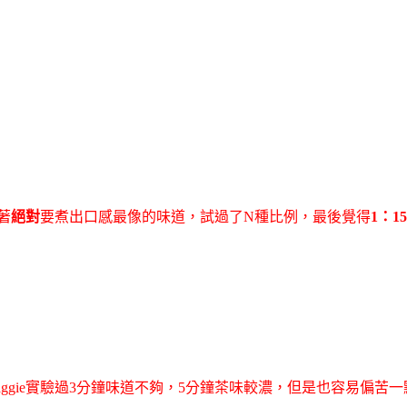
本著
絕對
要煮出口感最像的味道，試過了N種比例，最後覺得
1：15
aggie實驗過3分鐘味道不夠，5分鐘茶味較濃，但是也容易偏苦