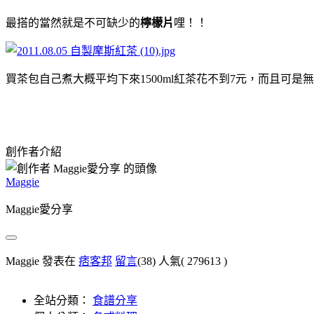
最搭的當然就是不可缺少的
檸檬片
哩！！
買茶包自己煮大概平均下來1500ml紅茶花不到7元，而且可
創作者介紹
Maggie
Maggie愛分享
Maggie 發表在
痞客邦
留言
(38)
人氣(
279613
)
全站分類：
食譜分享