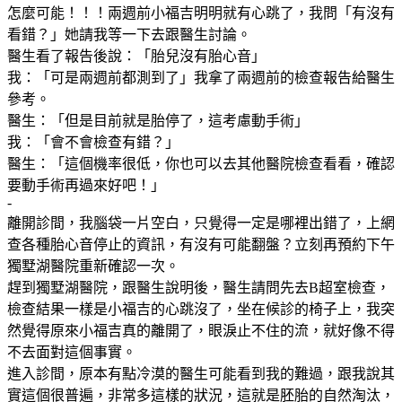
怎麼可能！！！兩週前小福吉明明就有心跳了，我問「有沒有
看錯？」她請我等一下去跟醫生討論。
醫生看了報告後說：「胎兒沒有胎心音」
我：「可是兩週前都測到了」我拿了兩週前的檢查報告給醫生
參考。
醫生：「但是目前就是胎停了，這考慮動手術」
我：「會不會檢查有錯？」
醫生：「這個機率很低，你也可以去其他醫院檢查看看，確認
要動手術再過來好吧！」
-
離開診間，我腦袋一片空白，只覺得一定是哪裡出錯了，上網
查各種胎心音停止的資訊，有沒有可能翻盤？立刻再預約下午
獨墅湖醫院重新確認一次。
趕到獨墅湖醫院，跟醫生說明後，醫生請問先去B超室檢查，
檢查結果一樣是小福吉的心跳沒了，坐在候診的椅子上，我突
然覺得原來小福吉真的離開了，眼淚止不住的流，就好像不得
不去面對這個事實。
進入診間，原本有點冷漠的醫生可能看到我的難過，跟我說其
實這個很普遍，非常多這樣的狀況，這就是胚胎的自然淘汰，