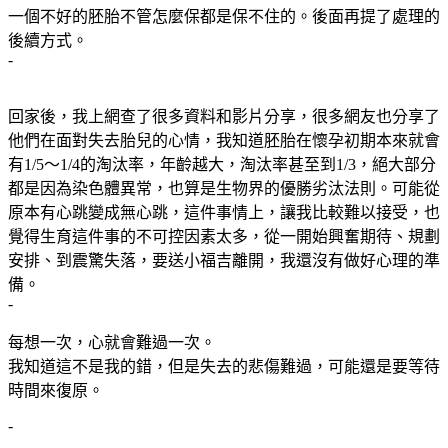
一個不好的胚胎不管怎麼保都是保不住的。後面再提了處理的
後續方式。
-
回家後，我上網查了很多資料和影片分享，很多網友也分享了
他們在面對失去胎兒的心情，我知道胚胎在懷孕初期本來就會
有1/5～1/4的淘汰率，年齡越大，淘汰率甚至到1/3，絕大部分
都是因為染色體異常，也算是生物界的優勝劣汰法則。可能從
原本有心跳變成無心跳，這件事情上，讓我比較難以接受，也
覺得生育這件事的不可控因素太多，從一開始興奮期待、規劃
安排、到震驚失落，要送小福吉離開，我還沒有做好心理的準
備。
-
每想一次，心就會難過一次。
我知道這不是我的錯，但是失去的悲傷難過，可能還是要等待
時間來復原。
-