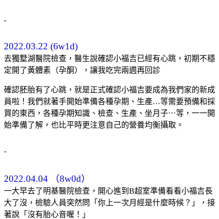
-
2022.03.22 (6w1d)
去獨墅湖醫院檢查，醫生說確認小福吉已經有心跳，初期不穩
定開了黃體素（孕酮），讓我吃完兩週再回診
確認胚胎有了心跳，就是正式確認小福吉要成為我們家的新成
員啦！我們就著手開始準備各種孕期、生產…等需要預備和採
買的東西，各種孕期知識、檢查、生產、坐月子⋯等，一一開
始準備了解，也比平時更注意自己的營養均衡攝取。
-
2022.04.04 （8w0d）
一大早去了明基醫院檢查，開心進到B超室準備看看小福吉長
大了沒，檢驗人員突然問「你上一次月經是什麼時候？」，接
著說「沒有胎心音喔！」