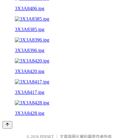
3X3A8406.jpg
3X3A8385.jpg
3X3A8396.jpg
3X3A8420.jpg
3X3A8417.jpg
3X3A8428.jpg
© 2026
PIXNET
｜
文章與圖片權利屬原作者所有