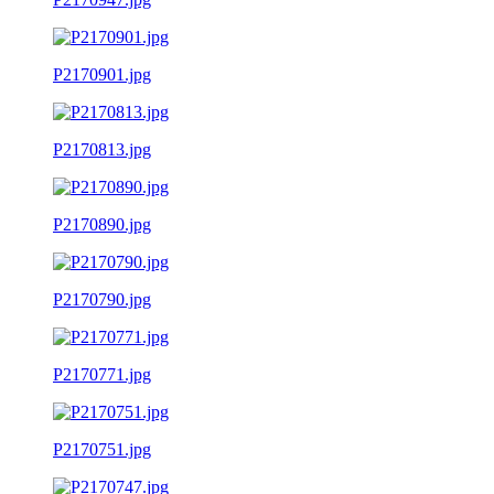
P2170901.jpg
P2170813.jpg
P2170890.jpg
P2170790.jpg
P2170771.jpg
P2170751.jpg