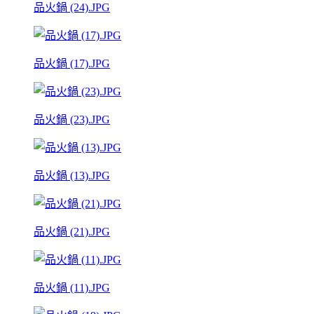
品火鍋 (24).JPG
品火鍋 (17).JPG
品火鍋 (23).JPG
品火鍋 (13).JPG
品火鍋 (21).JPG
品火鍋 (11).JPG