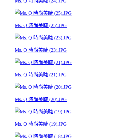
Ms. Q 時尚美睫 (24).JPG
Ms. Q 時尚美睫 (25).JPG
Ms. Q 時尚美睫 (23).JPG
Ms. Q 時尚美睫 (21).JPG
Ms. Q 時尚美睫 (20).JPG
Ms. Q 時尚美睫 (19).JPG