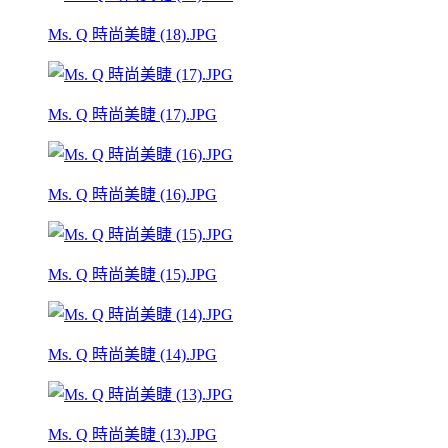
Ms. Q 時尚美睫 (18).JPG
Ms. Q 時尚美睫 (17).JPG
Ms. Q 時尚美睫 (16).JPG
Ms. Q 時尚美睫 (15).JPG
Ms. Q 時尚美睫 (14).JPG
Ms. Q 時尚美睫 (13).JPG