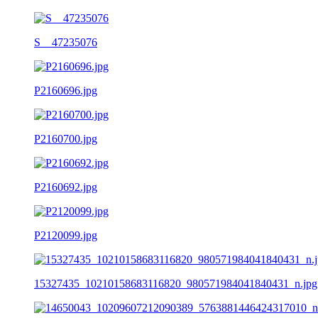
S__47235076
P2160696.jpg
P2160700.jpg
P2160692.jpg
P2120099.jpg
15327435_10210158683116820_980571984041840431_n.jpg