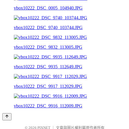
vbox10222_DSC_0005_104940.JPG
vbox10222_DSC_9740_103744.JPG
vbox10222_DSC_9832_113005.JPG
vbox10222_DSC_9935_112649.JPG
vbox10222_DSC_9917_112029.JPG
vbox10222_DSC_9916_112009.JPG
© 2026
PIXNET
｜
文章與圖片權利屬原作者所有