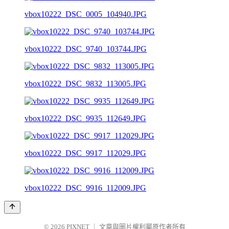
vbox10222_DSC_0005_104940.JPG
vbox10222_DSC_9740_103744.JPG
vbox10222_DSC_9832_113005.JPG
vbox10222_DSC_9935_112649.JPG
vbox10222_DSC_9917_112029.JPG
vbox10222_DSC_9916_112009.JPG
© 2026
PIXNET
｜
文章與圖片權利屬原作者所有