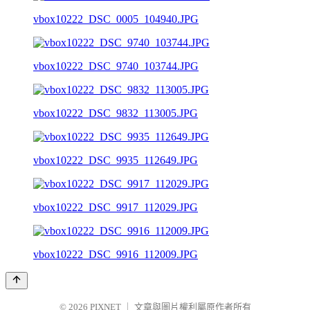
vbox10222_DSC_0005_104940.JPG
vbox10222_DSC_9740_103744.JPG
vbox10222_DSC_9832_113005.JPG
vbox10222_DSC_9935_112649.JPG
vbox10222_DSC_9917_112029.JPG
vbox10222_DSC_9916_112009.JPG
© 2026
PIXNET
｜
文章與圖片權利屬原作者所有