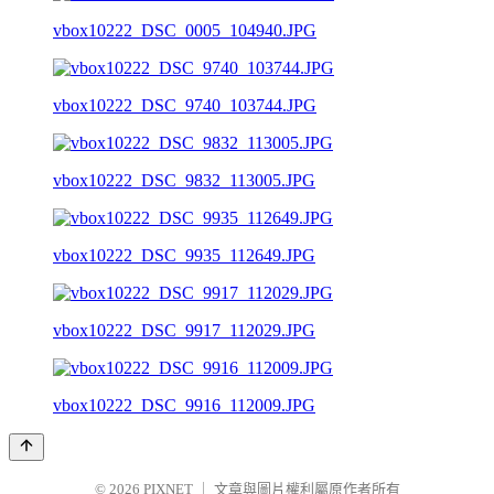
vbox10222_DSC_0005_104940.JPG
vbox10222_DSC_9740_103744.JPG
vbox10222_DSC_9832_113005.JPG
vbox10222_DSC_9935_112649.JPG
vbox10222_DSC_9917_112029.JPG
vbox10222_DSC_9916_112009.JPG
© 2026
PIXNET
｜
文章與圖片權利屬原作者所有