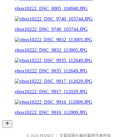
vbox10222_DSC_0005_104940.JPG
vbox10222_DSC_9740_103744.JPG
vbox10222_DSC_9832_113005.JPG
vbox10222_DSC_9935_112649.JPG
vbox10222_DSC_9917_112029.JPG
vbox10222_DSC_9916_112009.JPG
© 2026
PIXNET
｜
文章與圖片權利屬原作者所有