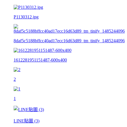
P1130312.jpg
8daf5c5188bffcc40ad17ecc16d63d89_tm_tinify_1485244096
1612281951151487-600x400
2
1
LINE貼圖 (3)